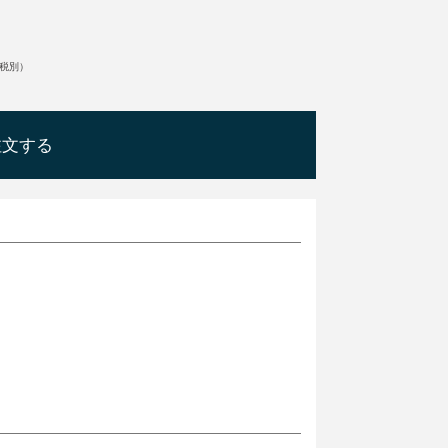
税別）
注文する